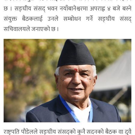
छ । सङ्घीय संसद् भवन नयाँबानेश्वरमा अपराह्न ४ बजे बस्ने
संयुक्त बैठकलाई उनले सम्बोधन गर्ने सङ्घीय संसद्
सचिवालयले जनाएको छ ।
राष्ट्रपति पौडेलले सङ्घीय संसद्को कुनै सदनको बैठक वा दुवै