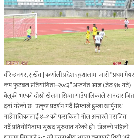
वीरेन्द्रनगर, सुर्खेत | कर्णाली प्रदेश रङ्गशालामा जारी “प्रथम मेयर
कप फुटबल प्रतियोगिता–२०८३” अन्तर्गत आज (जेठ १७ गते)
बेलुकी भएको दोस्रो खेलमा सिम्ता गाउँपालिकाले सानदार जित
दर्ता गरेको छ। उत्कृष्ट प्रदर्शन गर्दै सिम्ताले हुम्ला खार्पुनाथ
गाउँपालिकालाई ४–१ को फराकिलो गोल अन्तरले पराजित
गर्दै प्रतियोगितामा सुखद सुरुवात गरेको हो। खेलको पहिलो
हाफमा सिम्ताले ३-० को एकपक्षीय अग्रता बनाएको थियो भने