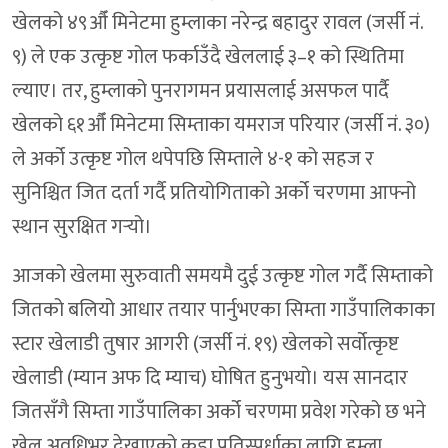
खेलको ४९औँ मिनेटमा हुम्लाका नरेन्द्र बहादुर रावल (जर्सी नं.
९) ले एक उत्कृष्ट गोल फर्काउँदै खेललाई ३–१ को स्थितिमा
ल्याए। तर, हुम्लाको पुनरागमन प्रयासलाई असफल पार्दै
खेलको ६१औँ मिनेटमा सिम्ताका यमराज परियार (जर्सी नं. ३०)
ले अर्को उत्कृष्ट गोल थपेपछि सिम्ताले ४-१ को सहज र
सुनिश्चित जित दर्ता गर्दै प्रतियोगिताको अर्को चरणमा आफ्नो
स्थान सुरक्षित गर्‍यो।
आजको खेलमा सुरुवाती समयमै दुई उत्कृष्ट गोल गर्दै सिम्ताको
जितको बलियो आधार तयार पार्नुभएका सिम्ता गाउँपालिकाका
स्टार खेलाडी तुषार आगरी (जर्सी नं. १९) खेलको सर्वोत्कृष्ट
खेलाडी (म्यान अफ दि म्याच) घोषित हुनुभयो। यस सानदार
जितसँगै सिम्ता गाउँपालिका अर्को चरणमा प्रवेश गरेको छ भने
खेल अवधिभर देखाएको कडा प्रतिस्पर्धाका लागि हुम्ला