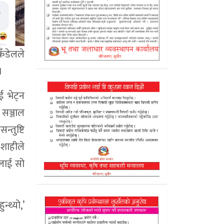
कँडेलले
।
 भेट्न
सञ्जाल
्तुष्टि
 शाहीले
ुलाई सो
्थ्यो,’